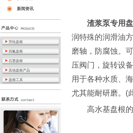
新闻资讯
渣浆泵专用
润特殊的润滑油
芳纶盘根
磨轴，防腐蚀。可
四氟盘根
石墨盘根
压阀门，旋转设
其他盘根产品
用于各种水质、
盘根工具
尤其能耐研磨。(
高水基盘根的