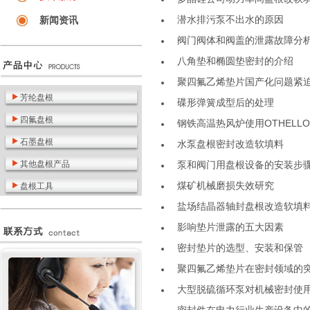
潜水排污泵不出水的原因
新闻资讯
阀门阀体和阀盖的泄露故障分
八角垫和椭圆垫密封的介绍
聚四氟乙烯垫片国产化问题紧
芳纶盘根
碟形弹簧成型后的处理
四氟盘根
钢铁高温热风炉使用OTHELLO
石墨盘根
水泵盘根密封改造软填料
其他盘根产品
泵和阀门用盘根设备的安装步
煤矿机械磨损失效研究
盘根工具
盐场结晶器轴封盘根改造软填
影响垫片泄露的五大因素
密封垫片的选型、安装和保管
聚四氟乙烯垫片在密封领域的
大型脱硫循环泵对机械密封使