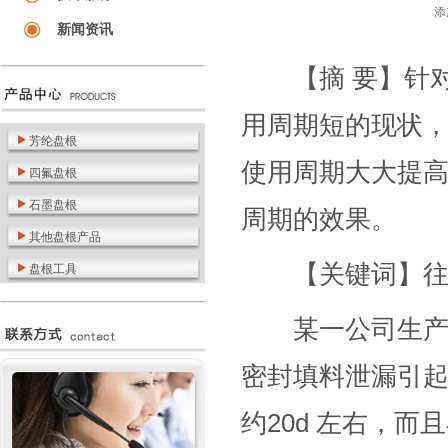
添
新闻资讯
【摘 要】针对
用周期短的现状
芳纶盘根
使用周期大大提
四氟盘根
石墨盘根
周期的效果。
其他盘根产品
【关键词】往复
盘根工具
某一公司生产规
密封填料泄漏引
约20d 左右，