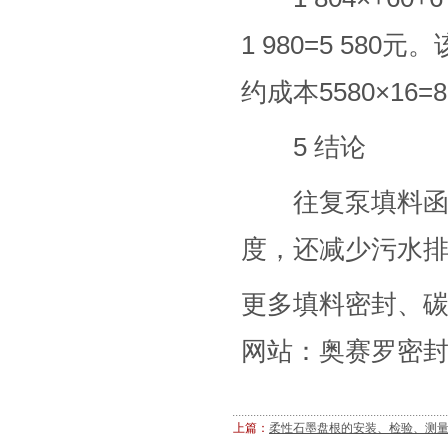
1 980=5 58
约成本5580×16=8
5 结论
往复泵填料函改
度，还减少污水
更多
填料密封
、
网站：奥赛罗密封，电
上篇：
柔性石墨盘根的安装、检验、测