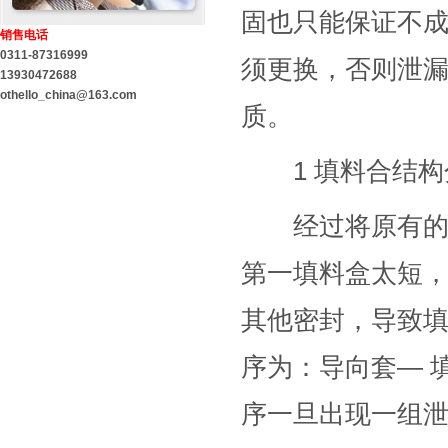
固也只能保证不成
销售电话
0311-87316999
须更换，否则泄
13930472688
othello_china@163.com
质。
1 填料合结构
经过将原有的填
第一填料盒太短，
其他密封，导致
序为：导向套— 
序一旦出现一组