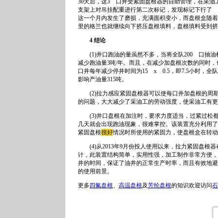
30天后，这3 口井受紧固盘根器的自助管理，在采
支架上对吊挂配重进行第二次标记，发现标记下行了 
这一个月内发生了磨损，充满面积变小，而盘根盒随着
里的格兰也就继续向下挤压盘根填料，盘根填料受到挤
4 结论
(1)井口跑油的量虽然不多，当将全队200 口抽油机
减少跑油量3吨/年。而且，在减少加盘根次数的同时
口井每年减少停井时间为15 x 0.5，即7.5小时，全
影响产油量315吨。
(2)拉力感应紧固盘根器可以使每口井加盘根的周期
的问题，大大减少了采油工的劳动强度，使采油工有更
(3)井口盘根在加注时，要求力度适当，过紧过松
几天就会出现跑油现象，很难掌控。该装置充分利用了
紧固盘根
很好
情况时所使用的紧固力，使盘根盒在转动
(4)从2013年9月份投人使用以来，拉力紧固盘根
计，此装置结构简单，实用性强，加工制作非常方便，
井的时间，保证了油井的正常生产时率，而且有效地避
的使用前景。
更多
四氟盘根
、
高温盘根
及
芳纶盘根
的知识欢迎访问
石