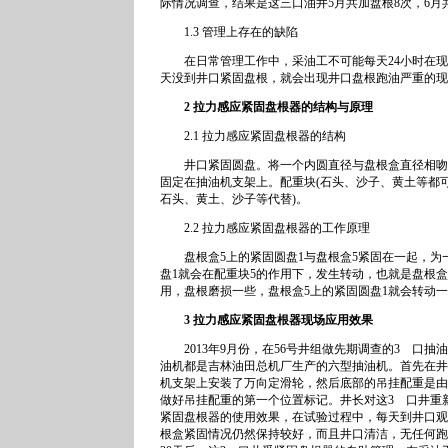
际情况调查，结果是这三口油井5月共加盘根8次，6月共
1.3 管理上存在的缺陷
在日常管理工作中，采油工不可能每天24小时在现
天没到井口紧固盘根，就会出现井口盘根跑油严重的现
2 拉力感应紧固盘根器的结构与原理
2.1 拉力感应紧固盘根器的结构
井口紧固圆盘。将一个内圆直径与盘根盒直径相吻合
固定在抽油机支架上。配重块(石头、沙子、黄土等都
石头、黄土、沙子等代替)。
2.2 拉力感应紧固盘根器的工作原理
盘根盒5上的紧固圆盘1与盘根盒5紧固在一起，为一
盘1就会在配重块5的作用下，发生转动，也就是盘根
用，盘根磨损一些，盘根盒5上的紧固圆盘1就会转动
3 拉力感应紧固盘根器现场应用效果
2013年9月份，在56号井组做先期调查的3 口抽油机井
油机都是吉林油田总机厂生产的六型抽油机。首先在井
机支架上安装了万向定滑轮，然后底部的吊挂配重是由
做好吊挂配重的第一个位置标记。井长对这3 口井重
紧固盘根器的使用效果，在试验过程中，每天到井口观
根盒紧固情况仍然保持较好，而且井口清洁，无任何跑