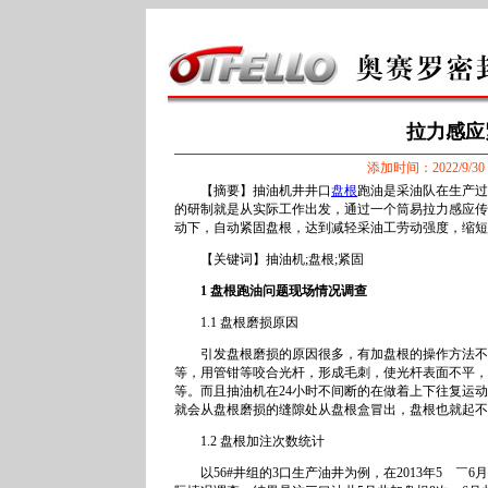
拉力感应
添加时间：2022/9/30 1
【摘要】抽油机井井口
盘根
跑油是采油队在生产过
的研制就是从实际工作出发，通过一个筒易拉力感应传
动下，自动紧固盘根，达到减轻采油工劳动强度，缩短
【关键词】抽油机;盘根;紧固
1 盘根跑油问题现场情况调查
1.1 盘根磨损原因
引发盘根磨损的原因很多，有加盘根的操作方法不对
等，用管钳等咬合光杆，形成毛刺，使光杆表面不平，
等。而且抽油机在24小时不间断的在做着上下往复运
就会从盘根磨损的缝隙处从盘根盒冒出，盘根也就起不
1.2 盘根加注次数统计
以56#井组的3口生产油井为例，在2013年5 ￣6月对